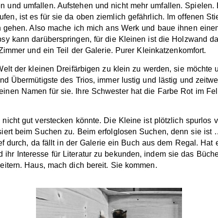
 und umfallen. Aufstehen und nicht mehr umfallen. Spielen. 
en, ist es für sie da oben ziemlich gefährlich. Im offenen S
ten gehen. Also mache ich mich ans Werk und baue ihnen eine
psy kann darüberspringen, für die Kleinen ist die Holzwand da
 Zimmer und ein Teil der Galerie. Purer Kleinkatzenkomfort.
Welt der kleinen Dreifärbigen zu klein zu werden, sie möchte 
nd Übermütigste des Trios, immer lustig und lästig und zeitwei
inen Namen für sie. Ihre Schwester hat die Farbe Rot im Fell
nicht gut verstecken könnte. Die Kleine ist plötzlich spurlos
iert beim Suchen zu. Beim erfolglosen Suchen, denn sie ist … 
ef durch, da fällt in der Galerie ein Buch aus dem Regal. Hat 
hr Interesse für Literatur zu bekunden, indem sie das Bücherr
weitern. Haus, mach dich bereit. Sie kommen.